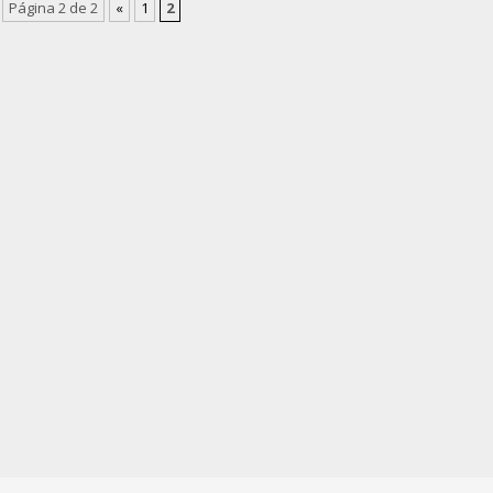
Página 2 de 2
«
1
2