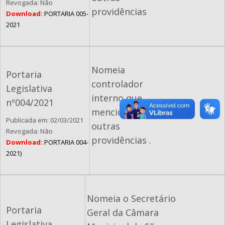
Revogada: Não
providências
Download:
PORTARIA 005-
2021
Nomeia
Portaria
controlador
Legislativa
interno que
nº004/2021
menciona, e dá
Publicada em: 02/03/2021
outras
Revogada: Não
providências .
Download:
PORTARIA 004-
2021)
Nomeia o Secretário
Portaria
Geral da Câmara
Legislativa